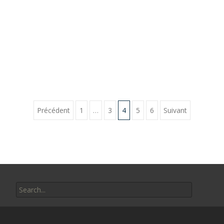
Pagination
Précédent
1
…
3
4
5
6
Suivant
des
publications
Search
for: