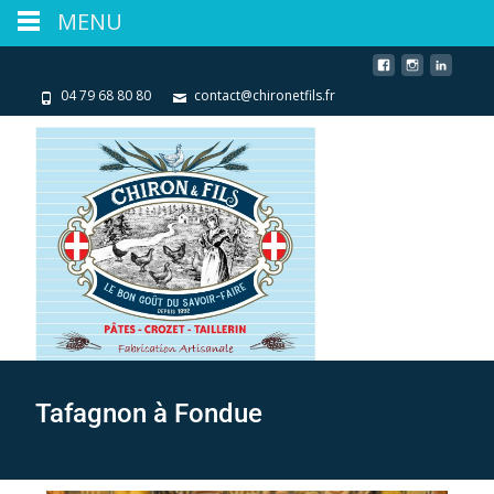
MENU
04 79 68 80 80
contact@chironetfils.fr
Tafagnon à Fondue