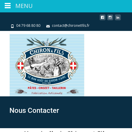
MENU
04 79 68 80 80
contact@chironetfils.fr
Nous Contacter