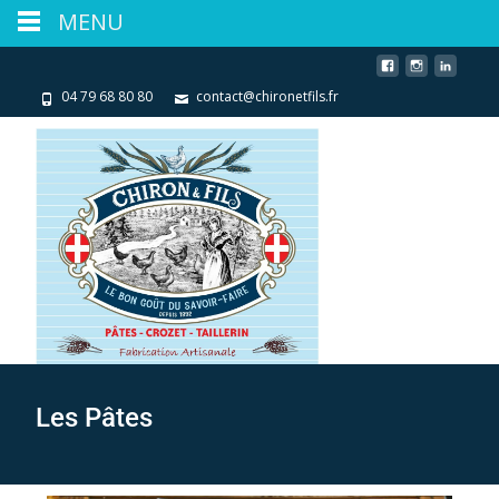
MENU
04 79 68 80 80
contact@chironetfils.fr
Les Pâtes