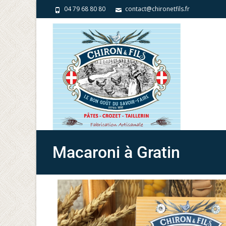
04 79 68 80 80
contact@chironetfils.fr
Macaroni à Gratin