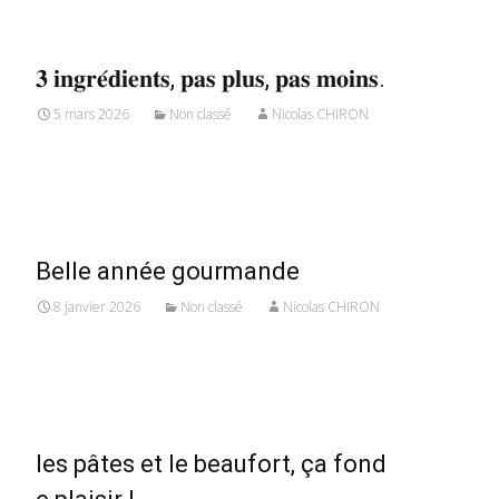
𝟑 𝐢𝐧𝐠𝐫𝐞́𝐝𝐢𝐞𝐧𝐭𝐬, 𝐩𝐚𝐬 𝐩𝐥𝐮𝐬, 𝐩𝐚𝐬 𝐦𝐨𝐢𝐧𝐬.
5 mars 2026
Non classé
Nicolas CHIRON
Read More...
Belle année gourmande
8 janvier 2026
Non classé
Nicolas CHIRON
Read More...
les pâtes et le beaufort, ça fond