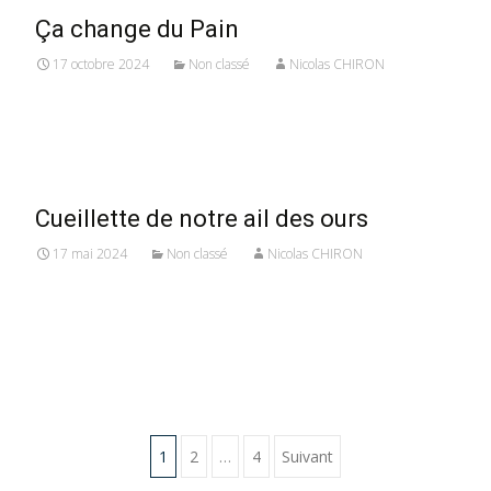
Ça change du Pain
17 octobre 2024
Non classé
Nicolas CHIRON
Read More...
Cueillette de notre ail des ours
17 mai 2024
Non classé
Nicolas CHIRON
Read More...
Pagination
1
2
…
4
Suivant