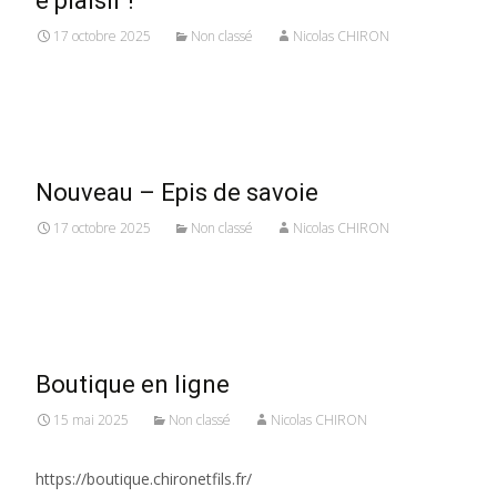
e plaisir !
17 octobre 2025
Non classé
Nicolas CHIRON
Read More...
Nouveau – Epis de savoie
17 octobre 2025
Non classé
Nicolas CHIRON
Read More...
Boutique en ligne
15 mai 2025
Non classé
Nicolas CHIRON
https://boutique.chironetfils.fr/