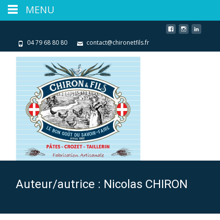
MENU
04 79 68 80 80
contact@chironetfils.fr
Auteur/autrice :
Nicolas CHIRON