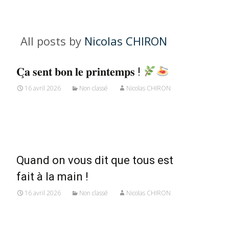
All posts by
Nicolas CHIRON
𝐂̧𝐚 𝐬𝐞𝐧𝐭 𝐛𝐨𝐧 𝐥𝐞 𝐩𝐫𝐢𝐧𝐭𝐞𝐦𝐩𝐬 !
16 avril 2026
Non classé
Nicolas CHIRON
Read More...
Quand on vous dit que tous est
fait à la main !
16 avril 2026
Non classé
Nicolas CHIRON
Read More...