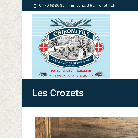
04 79 68 80 80
contact@chironetfils.fr
Les Crozets