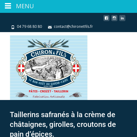
MENU
04 79 68 80 80
contact@chironetfils.fr
Taillerins safranés à la crème de
châtaignes, girolles, croutons de
pain d’épices.