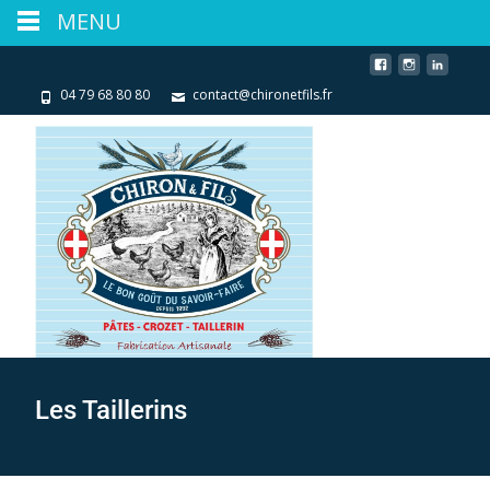
MENU
04 79 68 80 80
contact@chironetfils.fr
Les Taillerins