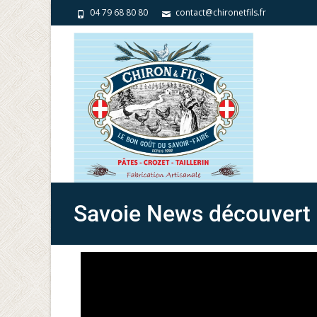
04 79 68 80 80
contact@chironetfils.fr
Savoie News découvert