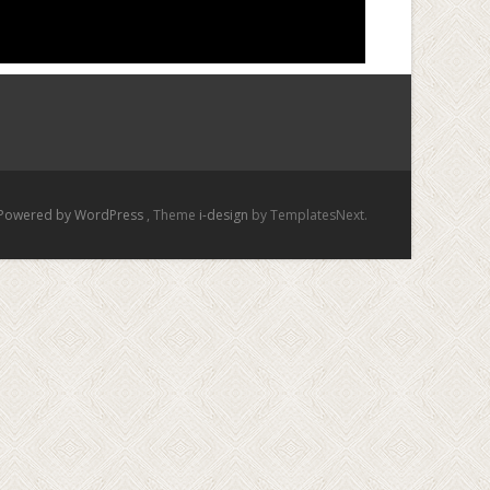
Powered by WordPress
, Theme
i-design
by TemplatesNext.