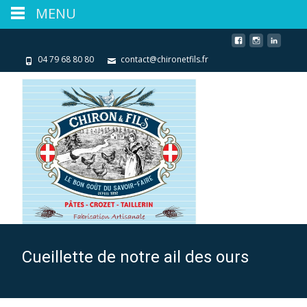
MENU
04 79 68 80 80
contact@chironetfils.fr
Cueillette de notre ail des ours