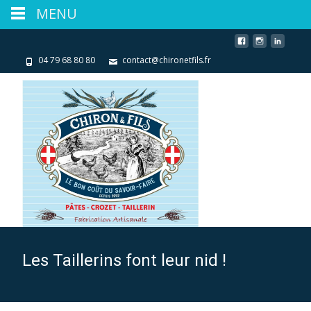
MENU
04 79 68 80 80
contact@chironetfils.fr
Les Taillerins font leur nid !