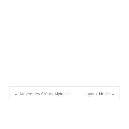
Post
←
Arrivée des Crêtes Alpines !
Joyeux Noël !
→
navigation