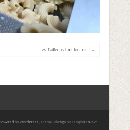
Les Taillerins font leur nid !
→
Powered by WordPress
, Theme
i-design
by TemplatesNext.