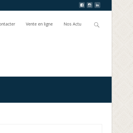
Search
ntacter
Vente en ligne
Nos Actu
for: