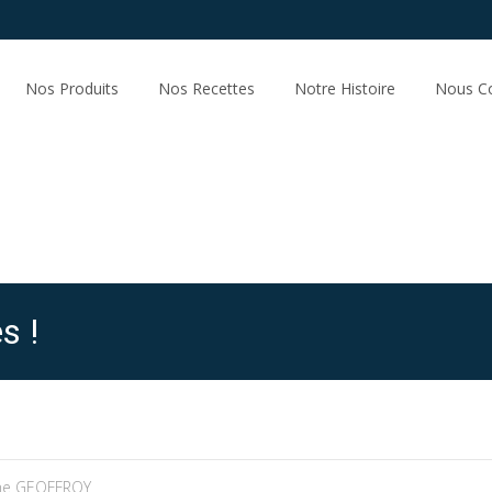
Skip
to
Nos Produits
Nos Recettes
Notre Histoire
Nous Co
content
s !
he GEOFFROY