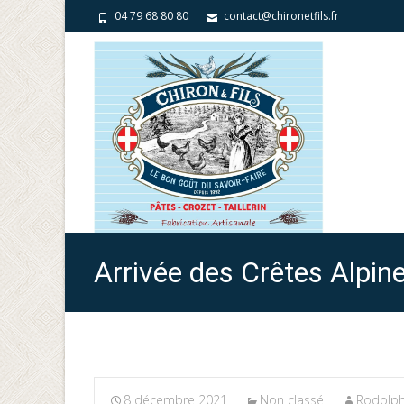
04 79 68 80 80
contact@chironetfils.fr
Arrivée des Crêtes Alpine
8 décembre 2021
Non classé
Rodolp